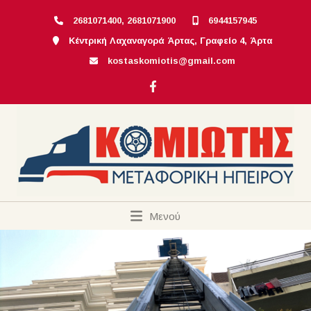
2681071400, 2681071900
6944157945
Κέντρική Λαχαναγορά Άρτας, Γραφείο 4, Άρτα
kostaskomiotis@gmail.com
Μενού