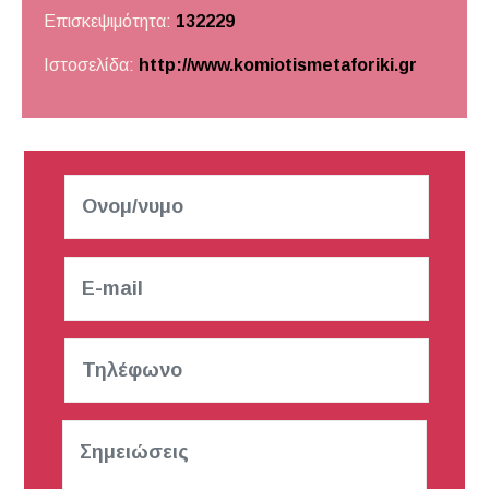
Επισκεψιμότητα:
132229
Ιστοσελίδα:
http://www.komiotismetaforiki.gr