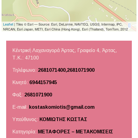
Leaflet
| Tiles © Esri — Source: Esri, DeLorme, NAVTEQ, USGS, Intermap, iPC,
NRCAN, Esri Japan, METI, Esri China (Hong Kong), Esri (Thailand), TomTom, 2012
Κέντρική Λαχαναγορά Άρτας, Γραφείο 4, Άρτας,
Τ.Κ.: 47100
Τηλέφωνο:
2681071400,2681071900
Κινητό:
6944157945
Φαξ:
2681071900
E-mail:
kostaskomiotis@gmail.com
Υπεύθυνος:
ΚΟΜΙΩΤΗΣ ΚΩΣΤΑΣ
Κατηγορία:
ΜΕΤΑΦΟΡΕΣ – ΜΕΤΑΚΟΜΙΣΕΙΣ