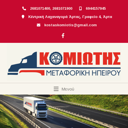
2681071400, 2681071900
6944157945
Κέντρική Λαχαναγορά Άρτας, Γραφείο 4, Άρτα
kostaskomiotis@gmail.com
Μενού